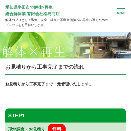
愛知県半田市で解体×再生
総合解体業 有限会社松島商店
解体のプロとして迅速、安全、確実に不動産価値への再生へ導くための
プロセスをお手伝いします。
ＴＯＰ
工事完了までの流れ
よくある質問
お見積りから工事完了までの流れ
会社概要
お見積りから工事完了まで一元管理いたします。
お問い合わせ
STEP1
無料
現地調査・お見積り