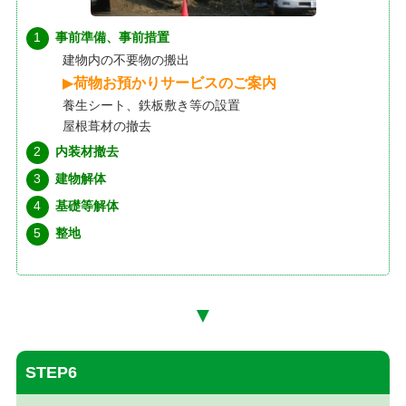
事前準備、事前措置
建物内の不要物の搬出
▶︎
荷物お預かりサービスのご案内
養生シート、鉄板敷き等の設置
屋根葺材の撤去
内装材撤去
建物解体
基礎等解体
整地
▼
STEP6