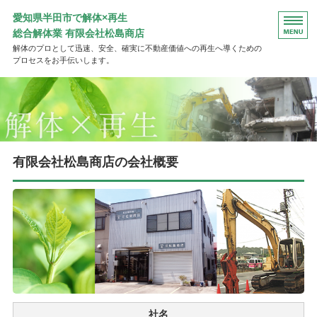
愛知県半田市で解体×再生
総合解体業 有限会社松島商店
解体のプロとして迅速、安全、確実に不動産価値への再生へ導くための
プロセスをお手伝いします。
ＴＯＰ
工事完了までの流れ
よくある質問
有限会社松島商店の会社概要
会社概要
お問い合わせ
社名